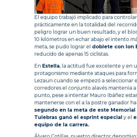
El equipo trabajó implicado para controlar
prácticamente en la totalidad del recorri
peligro lograr un buen resultado, y el blo
10 kilómetros en echar abajo el intento má
meta, se pudo lograr el
doblete con Ion 
reducido de apenas 15 ciclistas.
En
Estella
, la actitud fue excelente y en 
protagonismo mediante ataques para forma
Lezaun cuando se empezó a seleccionar el
corredores el conjunto alavés mantenía a ci
punto, pese a intentar Mauro Ibáñez estar 
mantenerse con el a la postre ganador ha 
segundo en la meta de este Memorial
Tulebras ganó el esprint especial
y el
e
equipo de la carrera.
Álvaro Cotillas, nuestro director deporti