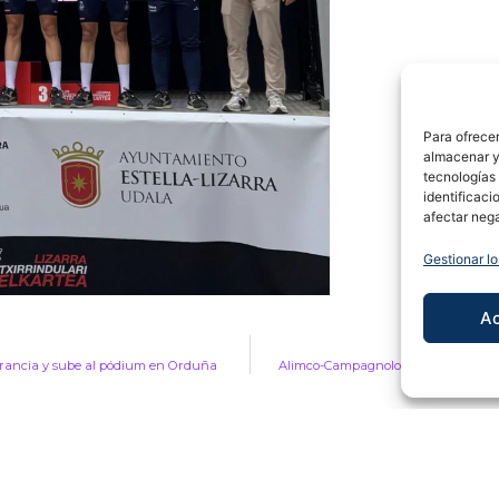
Para ofrecer
almacenar y/
tecnologías
identificaci
afectar nega
Gestionar lo
A
rancia y sube al pódium en Orduña
Alimco-Campagnolo se embarca en l