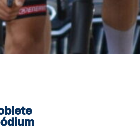
oblete
 pódium