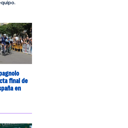
equipo.
pagnolo
cta final de
spaña en