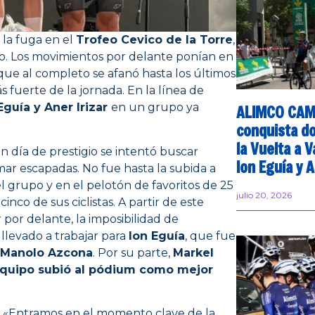
 la fuga en el
Trofeo Cevico de la Torre
,
do. Los movimientos por delante ponían en
que al completo se afanó hasta los últimos
s fuerte de la jornada. En la línea de
Eguía y Aner Irizar
en un grupo ya
ALIMCO CA
conquista d
la Vuelta a V
un día de prestigio se intentó buscar
Ion Eguía y A
r escapadas. No fue hasta la subida a
 grupo y en el pelotón de favoritos de 25
julio 20, 2026
nco de sus ciclistas. A partir de este
por delante, la imposibilidad de
llevado a trabajar para
Ion Eguía
, que fue
 Manolo Azcona
. Por su parte,
Markel
quipo subió al pódium como mejor
vo: «Entramos en el momento clave de la