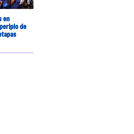
s en
 periplo de
etapas