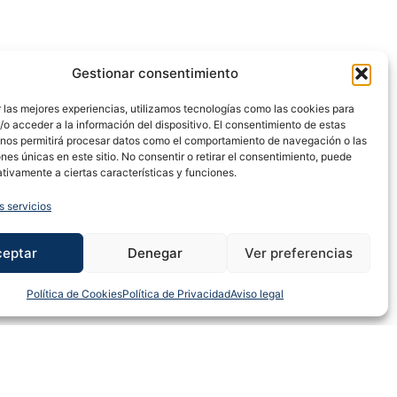
Gestionar consentimiento
 las mejores experiencias, utilizamos tecnologías como las cookies para
o acceder a la información del dispositivo. El consentimiento de estas
 nos permitirá procesar datos como el comportamiento de navegación o las
ones únicas en este sitio. No consentir o retirar el consentimiento, puede
tivamente a ciertas características y funciones.
s servicios
ceptar
Denegar
Ver preferencias
SIGUIENTE
a temporada de vueltas por etapas en la Montaña Central
Política de Cookies
Política de Privacidad
Aviso legal