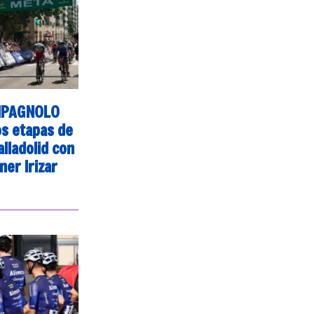
MPAGNOLO
os etapas de
alladolid con
ner Irizar