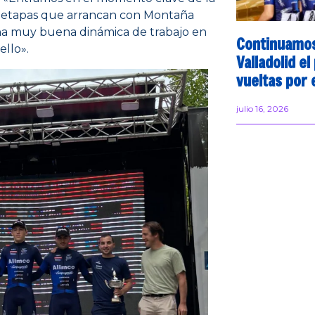
or etapas que arrancan con Montaña
na muy buena dinámica de trabajo en
Continuamo
llo».
Valladolid el
vueltas por 
julio 16, 2026