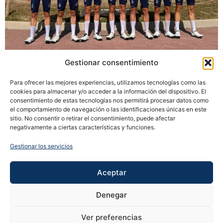
Ion Eguía en el TOP 10 de la Cursa del Llobregat.
Gestionar consentimiento
Para ofrecer las mejores experiencias, utilizamos tecnologías como las
cookies para almacenar y/o acceder a la información del dispositivo. El
consentimiento de estas tecnologías nos permitirá procesar datos como
Contacto
el comportamiento de navegación o las identificaciones únicas en este
sitio. No consentir o retirar el consentimiento, puede afectar
inurrisport@gmail.com
negativamente a ciertas características y funciones.
Síguenos
Gestionar los servicios
Aceptar
©
2026
Inurrisport. Todos los derechos reservados.
Denegar
Aviso Legal
Privacidad
Cookies
Ver preferencias