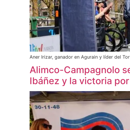
Aner Irizar, ganador en Agurain y líder del To
Alimco-Campagnolo se 
Ibáñez y la victoria po