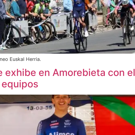
rneo Euskal Herria.
exhibe en Amorebieta con el
r equipos