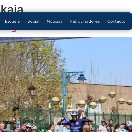
kaia
Escuela
Social
Noticias
Patrocinadores
Contacto
n Agurain una Pascua de éxito